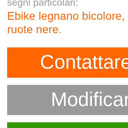
segni particolari:
Ebike legnano bicolore,
ruote nere.
Contattare
Modifica