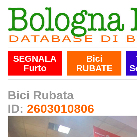
SEGNALA
Bici
Furto
RUBATE
S
Bici Rubata
ID:
2603010806