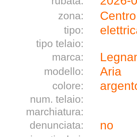
2026-
rubata:
Centro
zona:
elettri
tipo:
tipo telaio:
Legna
marca:
Aria
modello:
argento
colore:
num. telaio:
marchiatura:
no
denunciata: