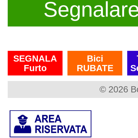
Segnalar
SEGNALA
Bici
Furto
RUBATE
S
© 2026 B