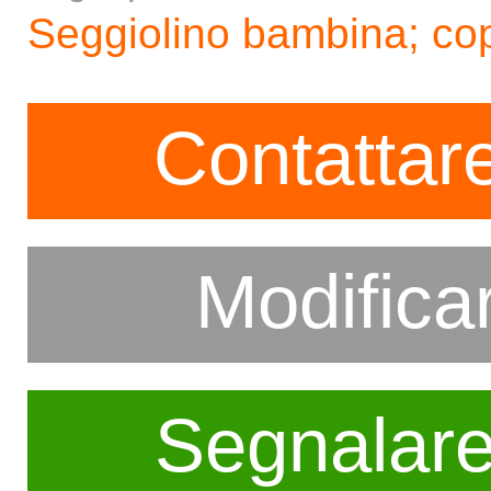
Seggiolino bambina; copr
Contattare
Modifica
Segnalar