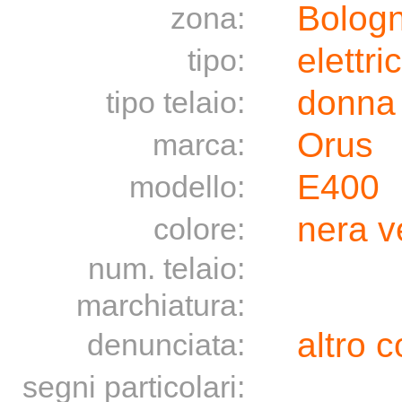
Bolog
zona:
elettri
tipo:
donna
tipo telaio:
Orus
marca:
E400
modello:
nera v
colore:
num. telaio:
marchiatura:
altro c
denunciata:
segni particolari: