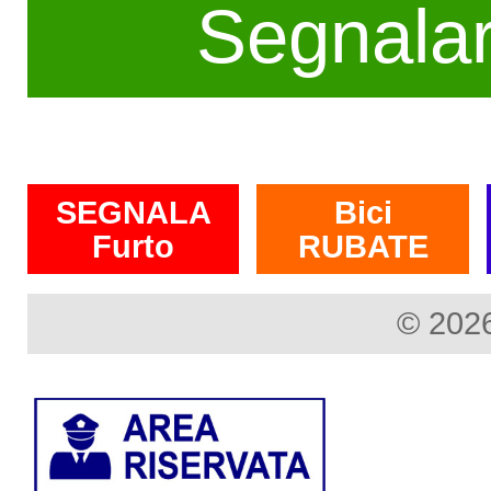
Segnala
SEGNALA
Bici
Furto
RUBATE
© 2026