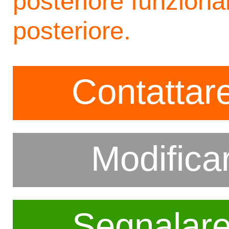
posteriore funziona
posteriore.
Contattare
Modifica
Segnalar