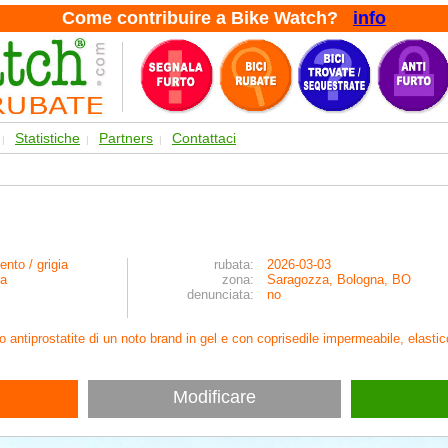
Come contribuire a Bike Watch?
info
Statistiche
Partners
Contattaci
|
|
|
ento / grigia
rubata:
2026-03-03
ra
zona:
Saragozza, Bologna, BO
denunciata:
no
 antiprostatite di un noto brand in gel e con coprisedile impermeabile, elasti
Modificare