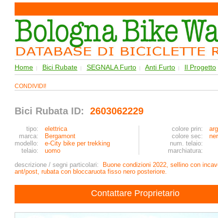
Home
Bici Rubate
SEGNALA Furto
Anti Furto
Il Progetto
|
|
|
|
CONDIVIDI!
Bici Rubata ID:
2603062229
tipo:
elettrica
colore prin:
arg
marca:
Bergamont
colore sec:
ne
modello:
e-City bike per trekking
num. telaio:
telaio:
uomo
marchiatura:
descrizione / segni particolari:
Buone condizioni 2022, sellino con incavo
ant/post, rubata con bloccaruota fisso nero posteriore.
Contattare Proprietario