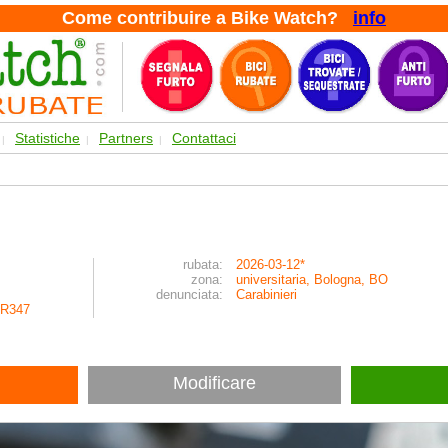
Come contribuire a Bike Watch?
info
Statistiche
Partners
Contattaci
|
|
|
rubata:
2026-03-12*
zona:
universitaria, Bologna, BO
denunciata:
Carabinieri
R347
Modificare