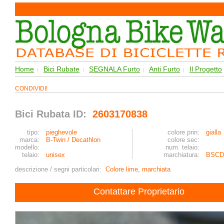
Home
Bici Rubate
SEGNALA Furto
Anti Furto
Il Progetto
|
|
|
|
CONDIVIDI!
Bici Rubata ID:
2603170838
tipo:
pieghevole
colore prin:
gialla
marca:
B-Twin / Decathlon
colore sec:
modello:
num. telaio:
telaio:
unisex
marchiatura:
BSCD
descrizione / segni particolari:
Colore lime, marchiata
Contattare Proprietario