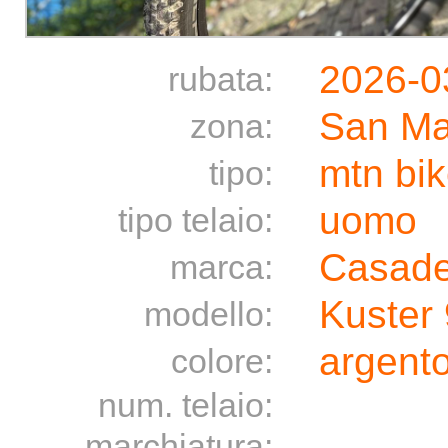
2026-0
rubata:
San Ma
zona:
mtn bi
tipo:
uomo
tipo telaio:
Casade
marca:
Kuster 
modello:
argento
colore:
num. telaio:
marchiatura: