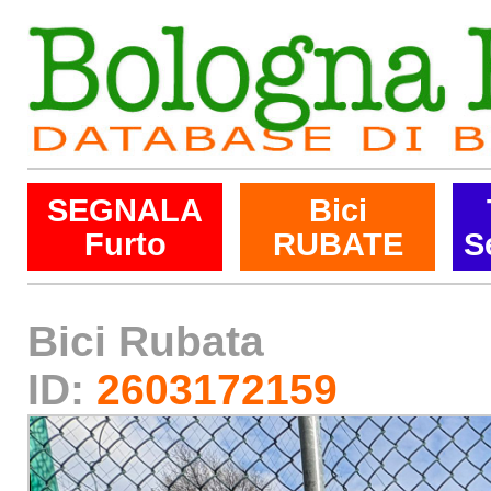
SEGNALA
Bici
Furto
RUBATE
S
Bici Rubata
ID:
2603172159