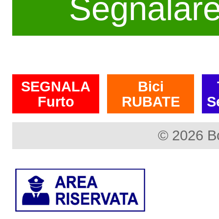
Segnalar
SEGNALA
Bici
Furto
RUBATE
S
© 2026 B