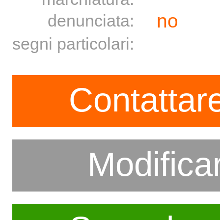
no
denunciata:
segni particolari:
Contattare
Modifica