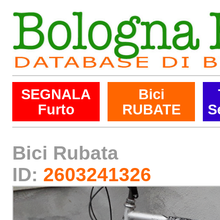
SEGNALA
Bici
Furto
RUBATE
S
Bici Rubata
ID:
2603241326