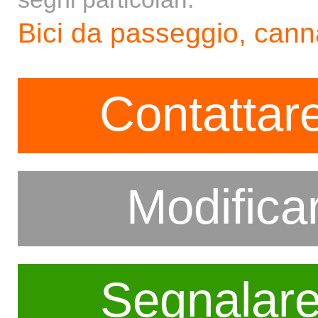
Bici da passeggio, canna
Contattare
Modifica
Segnalar