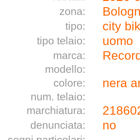
Bolog
zona:
city bi
tipo:
uomo
tipo telaio:
Recor
marca:
modello:
nera ar
colore:
num. telaio:
21860
marchiatura:
no
denunciata:
segni particolari: