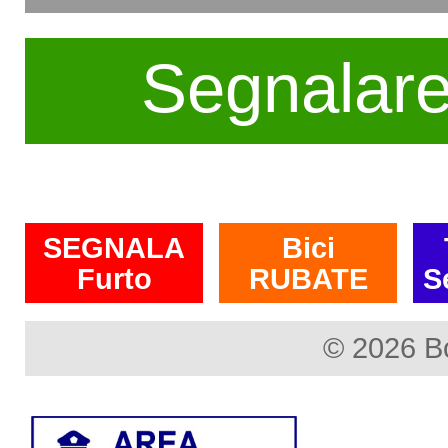
Segnalar
SEGNALA
Bici
Furto
RUBATE
S
© 2026 B