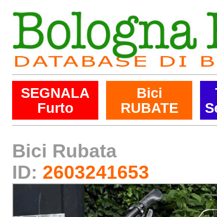
SEGNALA
Bici
Furto
RUBATE
S
Bici Rubata
ID:
2603241653