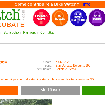
Come contribuire a Bike Watch?
info
Statistiche
Partners
Contattaci
|
|
|
grigia
rubata:
2026-03-23
zona:
San Donato, Bologna, BO
02
denunciata:
Polizia di Stato
colore grigio scuro, dotata di portapacchi e specchietto retrovisore SX
Modificare