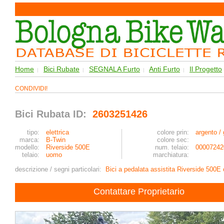
Home
Bici Rubate
SEGNALA Furto
Anti Furto
Il Progetto
|
|
|
|
CONDIVIDI!
Bici Rubata ID:
2603251426
tipo:
elettrica
colore prin:
argento / 
marca:
B-Twin
colore sec:
modello:
Riverside 500E
num. telaio:
00007242
telaio:
uomo
marchiatura:
descrizione / segni particolari:
Bici a pedalata assistita Riverside 500E 
Contattare Proprietario