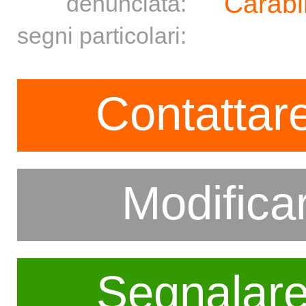
Carabi
denunciata:
segni particolari:
Contattare
Modifica
Segnalar