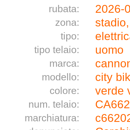
2026-
rubata:
stadio
zona:
elettri
tipo:
uomo
tipo telaio:
canno
marca:
city bi
modello:
verde 
colore:
CA662
num. telaio:
c6620
marchiatura: