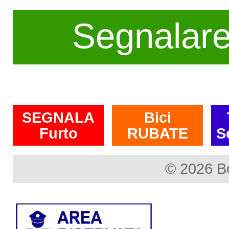
Segnalar
SEGNALA
Bici
Furto
RUBATE
S
© 2026 B