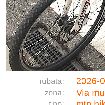
2026-
rubata:
Via mu
zona:
mtn bi
tipo: