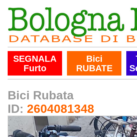
SEGNALA
Bici
Furto
RUBATE
S
Bici Rubata
ID:
2604081348