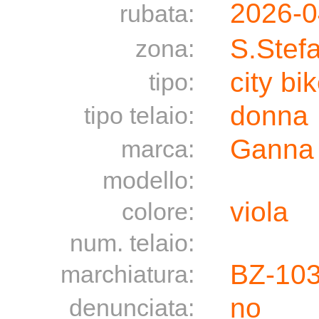
2026-0
rubata:
S.Stef
zona:
city bi
tipo:
donna
tipo telaio:
Ganna
marca:
modello:
viola
colore:
num. telaio:
BZ-10
marchiatura:
no
denunciata: