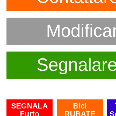
Modifica
Segnalar
SEGNALA
Bici
Furto
RUBATE
S