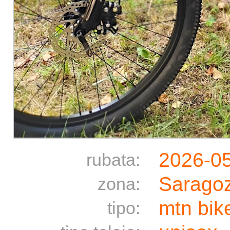
2026-0
rubata:
Saragoz
zona:
mtn bik
tipo: