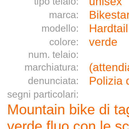
unisex
tipo telaio:
Bikesta
marca:
Hardtai
modello:
verde
colore:
num. telaio:
(attend
marchiatura:
Polizia 
denunciata:
segni particolari:
Mountain bike di tag
verde fluo con le scr