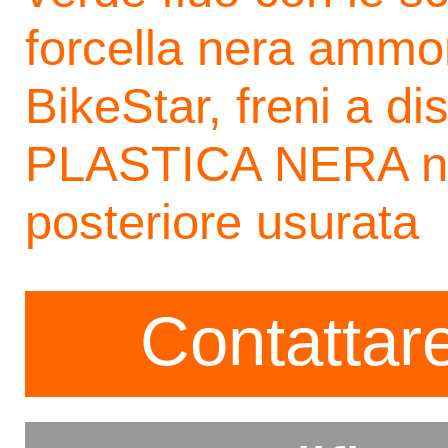
forcella nera ammo
BikeStar, freni a di
PLASTICA NERA non
posteriore usurata
Contattare