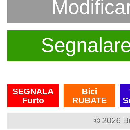
Modifica
Segnalar
SEGNALA
Bici
Furto
RUBATE
S
© 2026 B