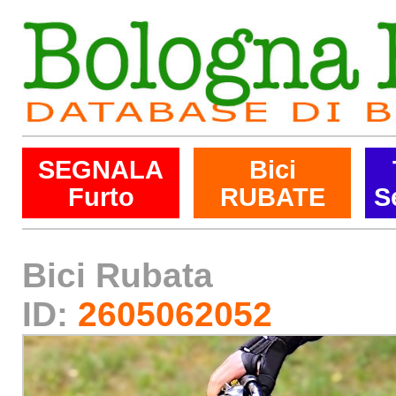
SEGNALA
Bici
Furto
RUBATE
S
Bici Rubata
ID:
2605062052