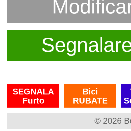
Modifica
Segnalar
SEGNALA
Bici
Furto
RUBATE
S
© 2026 B