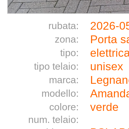
2026-0
rubata:
Porta s
zona:
elettric
tipo:
unisex
tipo telaio:
Legnan
marca:
Amand
modello:
verde
colore:
num. telaio: