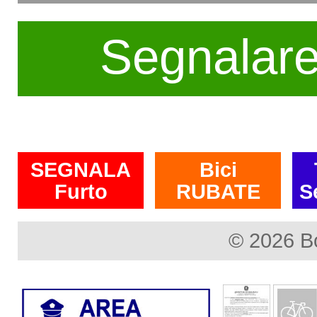
Segnalar
SEGNALA
Bici
Furto
RUBATE
S
© 2026 B