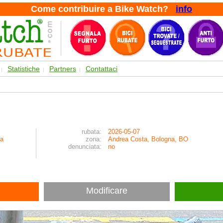
Come contribuire a Bike Watch?
info
Statistiche
Partners
Contattaci
|
|
|
rubata:
2026-05-07
ia
zona:
Andrea Costa, Bologna, BO
denunciata:
no
Modificare