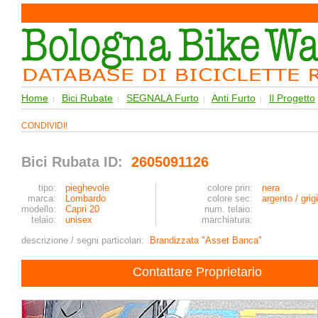
Home
Bici Rubate
SEGNALA Furto
Anti Furto
Il Progetto
|
|
|
|
CONDIVIDI!
Bici Rubata ID:
2605091126
tipo:
pieghevole
colore prin:
nera
marca:
Lombardo
colore sec:
argento / grig
modello:
Capri 20
num. telaio:
telaio:
unisex
marchiatura:
descrizione / segni particolari:
Brandizzata "Asset Banca"
Contattare Proprietario