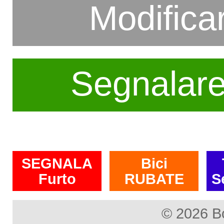
Modifica
Segnalar
SEGNALA
Bici
Furto
RUBATE
S
© 2026 B