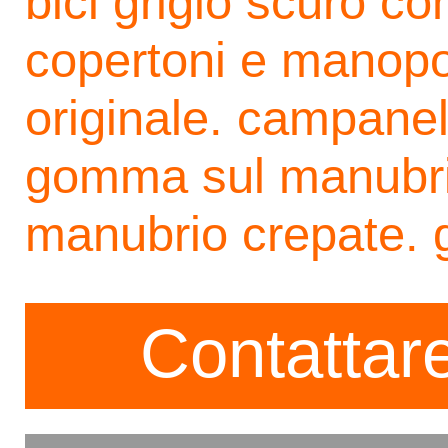
bici grigio scuro con
copertoni e manopol
originale. campanel
gomma sul manubri
manubrio crepate. gr
Contattare