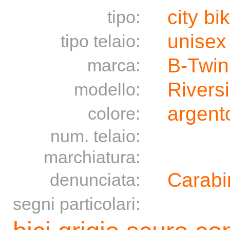
city bi
tipo:
unisex
tipo telaio:
B-Twin
marca:
Rivers
modello:
argento
colore:
num. telaio:
marchiatura:
Carabin
denunciata:
segni particolari: