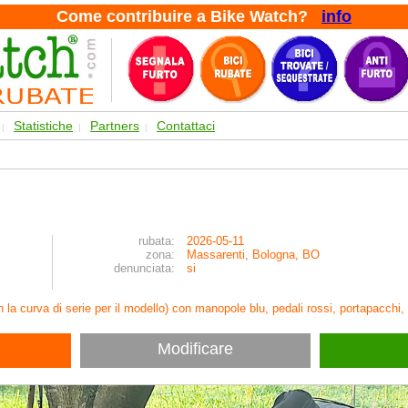
Come contribuire a Bike Watch?
info
Statistiche
Partners
Contattaci
|
|
|
rubata:
2026-05-11
zona:
Massarenti, Bologna, BO
denunciata:
si
n la curva di serie per il modello) con manopole blu, pedali rossi, portapacchi
Modificare