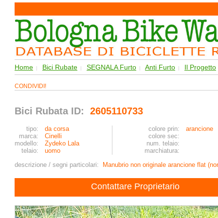
Home
Bici Rubate
SEGNALA Furto
Anti Furto
Il Progetto
|
|
|
|
CONDIVIDI!
Bici Rubata ID:
2605110733
tipo:
da corsa
colore prin:
arancione
marca:
Cinelli
colore sec:
modello:
Zydeko Lala
num. telaio:
telaio:
uomo
marchiatura:
descrizione / segni particolari:
Manubrio non originale arancione flat (no
Contattare Proprietario