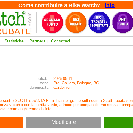
Come contribuire a Bike Watch?
info
Statistiche
Partners
Contattaci
|
|
|
rubata:
2026-05-11
zona:
Pta. Galliera, Bologna, BO
denunciata:
Carabinieri
le scritte SCOTT e SANTA FE in bianco, graffio sulla scritta Scott, rubata senz
anza vecchio con la scritta verde, attacco per campanello ma senza il campan
accia e parafanghi come da foto
Modificare