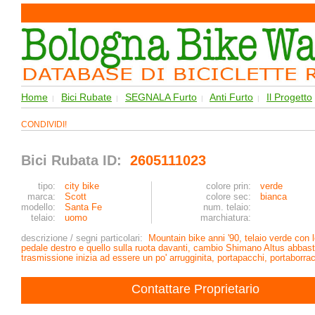
Home
Bici Rubate
SEGNALA Furto
Anti Furto
Il Progetto
|
|
|
|
CONDIVIDI!
Bici Rubata ID:
2605111023
tipo:
city bike
colore prin:
verde
marca:
Scott
colore sec:
bianca
modello:
Santa Fe
num. telaio:
telaio:
uomo
marchiatura:
descrizione / segni particolari:
Mountain bike anni '90, telaio verde con 
pedale destro e quello sulla ruota davanti, cambio Shimano Altus abbast
trasmissione inizia ad essere un po' arrugginita, portapacchi, portaborr
Contattare Proprietario