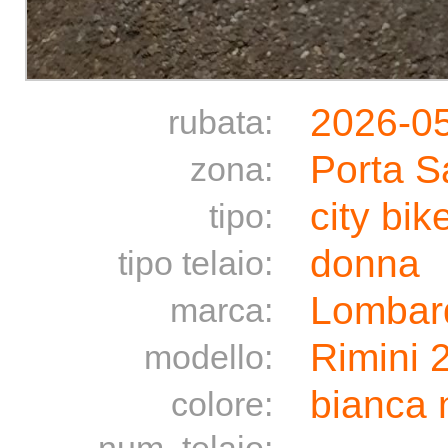
2026-0
rubata:
Porta S
zona:
city bik
tipo:
donna
tipo telaio:
Lombar
marca:
Rimini 
modello:
bianca 
colore: