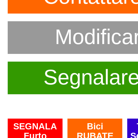
Modifica
Segnalar
SEGNALA
Bici
Furto
RUBATE
S