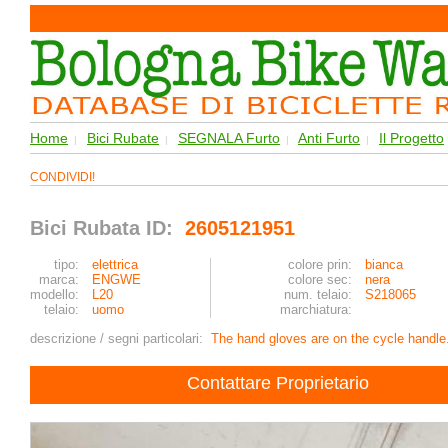
Home
Bici Rubate
SEGNALA Furto
Anti Furto
Il Progetto
|
|
|
|
CONDIVIDI!
Bici Rubata ID:
2605121951
tipo:
elettrica
colore prin:
bianca
marca:
ENGWE
colore sec:
nera
modello:
L20
num. telaio:
S218065
telaio:
uomo
marchiatura:
descrizione / segni particolari:
The hand gloves are on the cycle handle
Contattare Proprietario