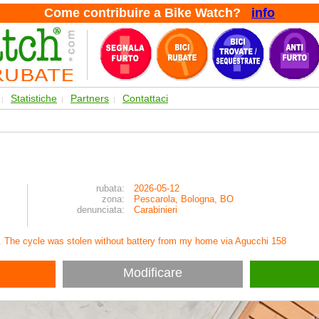
Come contribuire a Bike Watch?
info
Statistiche
Partners
Contattaci
|
|
|
rubata:
2026-05-12
zona:
Pescarola, Bologna, BO
denunciata:
Carabinieri
. The cycle was stolen without battery from my home via Agucchi 158
Modificare