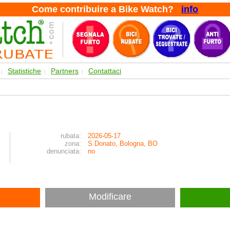
Come contribuire a Bike Watch?
info
Statistiche
Partners
Contattaci
|
|
|
rubata:
2026-05-17
zona:
S.Donato, Bologna, BO
denunciata:
no
Modificare