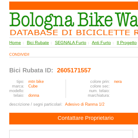
Home
Bici Rubate
SEGNALA Furto
Anti Furto
Il Progetto
|
|
|
|
CONDIVIDI!
Bici Rubata ID:
2605171557
tipo:
mtn bike
colore prin:
nera
marca:
Cube
colore sec:
modello:
num. telaio:
telaio:
donna
marchiatura:
descrizione / segni particolari:
Adesivo di Ranma 1/2
Contattare Proprietario