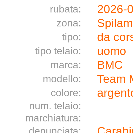
2026-
rubata:
Spilam
zona:
da cor
tipo:
uomo
tipo telaio:
BMC
marca:
Team 
modello:
argento
colore:
num. telaio:
marchiatura:
Carabi
denunciata: