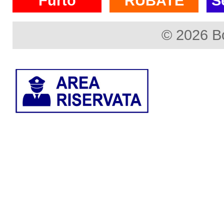
Furto
RUBATE
S
© 2026 B