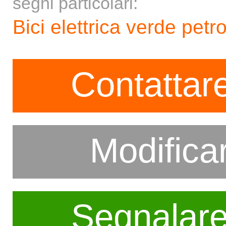
segni particolari:
Bici elettrica verde petro
Contattare
Modifica
Segnalar