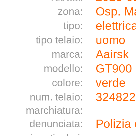
Osp. M
zona:
elettric
tipo:
uomo
tipo telaio:
Aairsk
marca:
GT900
modello:
verde
colore:
324822
num. telaio:
marchiatura:
Polizia 
denunciata: