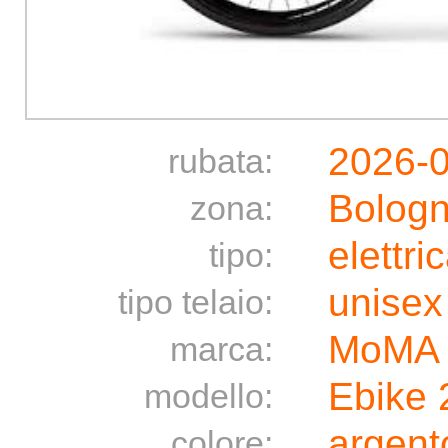
2026-
rubata:
Bolog
zona:
elettri
tipo:
unisex
tipo telaio:
MoMA 
marca:
Ebike
modello:
argento
colore: