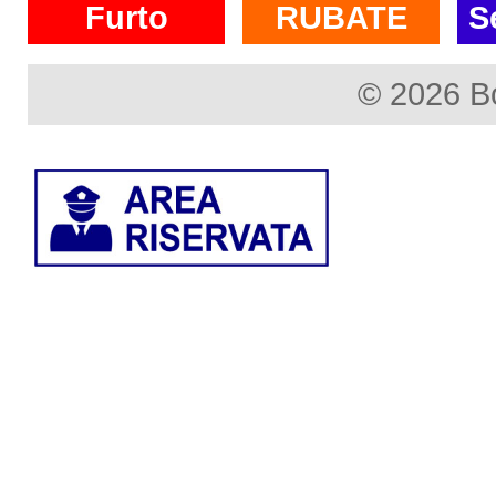
Furto
RUBATE
S
© 2026 B