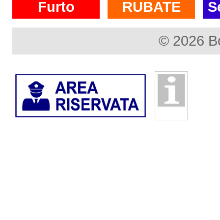
Furto
RUBATE
S
© 2026 B