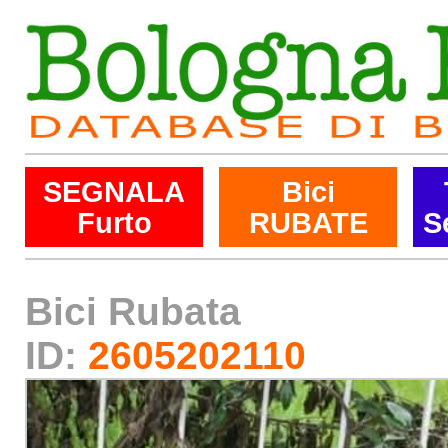
SEGNALA
Bici
Furto
RUBATE
S
Bici Rubata
ID:
2605202110