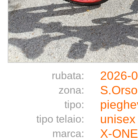
2026-0
rubata:
S.Orso
zona:
pieghe
tipo:
unisex
tipo telaio:
X-ONE
marca: