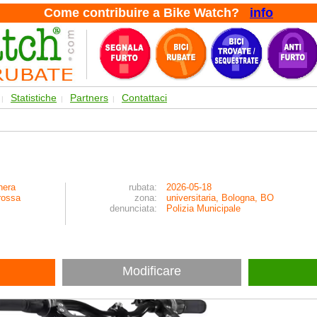
Come contribuire a Bike Watch?
info
Statistiche
Partners
Contattaci
|
|
|
nera
rubata:
2026-05-18
rossa
zona:
universitaria, Bologna, BO
denunciata:
Polizia Municipale
Modificare