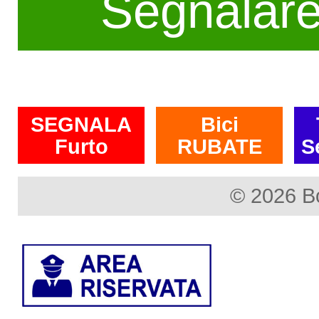
Segnalar
SEGNALA
Bici
Furto
RUBATE
S
© 2026 B