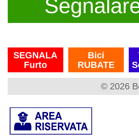
Segnalar
SEGNALA
Bici
Furto
RUBATE
S
© 2026 B