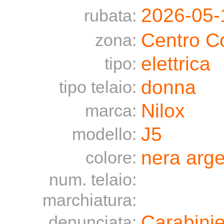
2026-05-
rubata:
Centro C
zona:
elettrica
tipo:
donna
tipo telaio:
Nilox
marca:
J5
modello:
nera arge
colore:
num. telaio:
marchiatura:
Carabinie
denunciata: