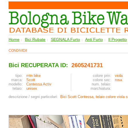
Home
Bici Rubate
SEGNALA Furto
Anti Furto
Il Progetto
|
|
|
|
CONDIVIDI!
Bici RECUPERATA ID:
2605241731
tipo:
mtn bike
colore prin:
viola
marca:
Scott
colore sec:
rosa
modello:
Contessa Activ
num. telaio:
telaio:
unisex
marchiatura:
descrizione / segni particolari:
Bici Scott Contessa, telaio colore viola 