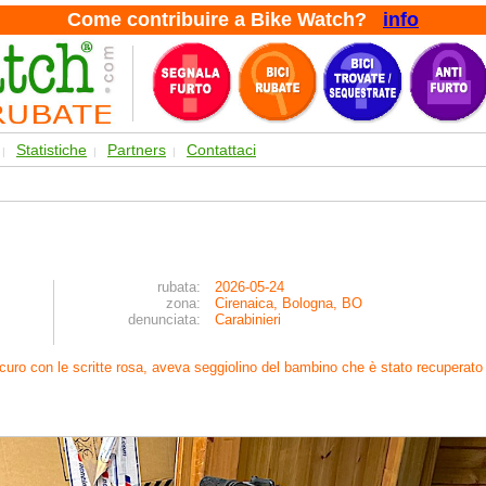
Come contribuire a Bike Watch?
info
Statistiche
Partners
Contattaci
|
|
|
rubata:
2026-05-24
zona:
Cirenaica, Bologna, BO
denunciata:
Carabinieri
scuro con le scritte rosa, aveva seggiolino del bambino che è stato recuperato