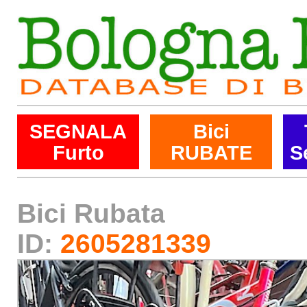
SEGNALA
Bici
Furto
RUBATE
S
Bici Rubata
ID:
2605281339