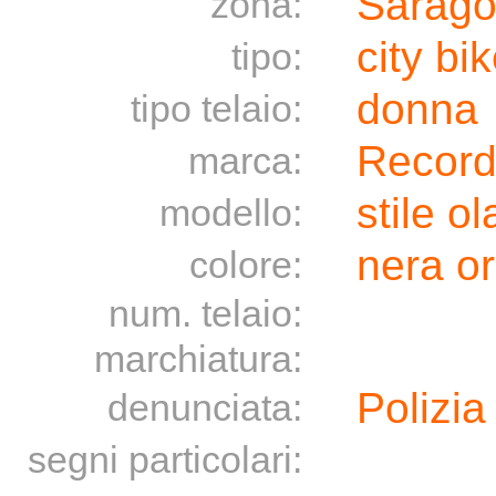
Sarago
zona:
city bi
tipo:
donna
tipo telaio:
Recor
marca:
stile o
modello:
nera o
colore:
num. telaio:
marchiatura:
Polizia
denunciata:
segni particolari: