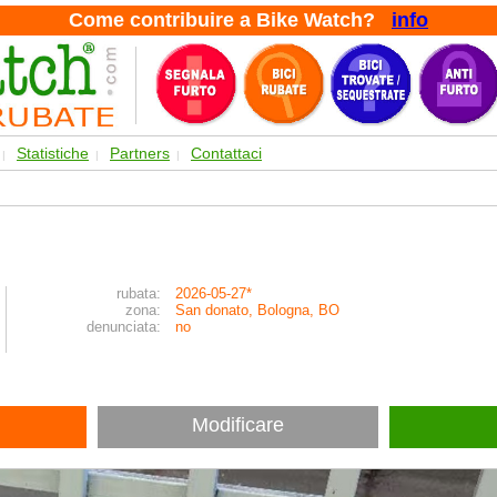
Come contribuire a Bike Watch?
info
Statistiche
Partners
Contattaci
|
|
|
rubata:
2026-05-27*
zona:
San donato, Bologna, BO
denunciata:
no
Modificare