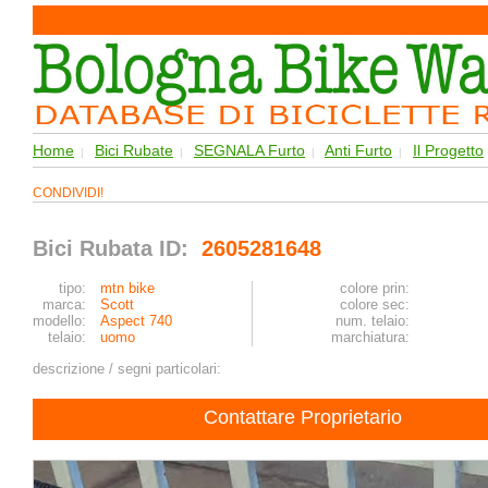
Home
Bici Rubate
SEGNALA Furto
Anti Furto
Il Progetto
|
|
|
|
CONDIVIDI!
Bici Rubata ID:
2605281648
tipo:
mtn bike
colore prin:
marca:
Scott
colore sec:
modello:
Aspect 740
num. telaio:
telaio:
uomo
marchiatura:
descrizione / segni particolari:
Contattare Proprietario