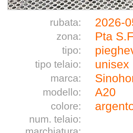
2026-0
rubata:
Pta S.
zona:
pieghe
tipo:
unisex
tipo telaio:
Sinoho
marca:
A20
modello:
argento
colore:
num. telaio:
marchiatura: