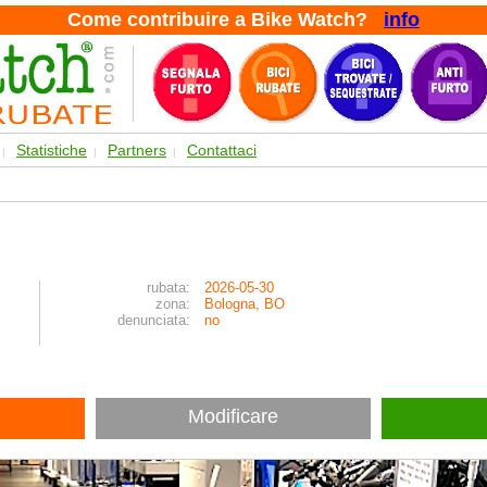
Come contribuire a Bike Watch?
info
Statistiche
Partners
Contattaci
|
|
|
rubata:
2026-05-30
zona:
Bologna, BO
denunciata:
no
Modificare