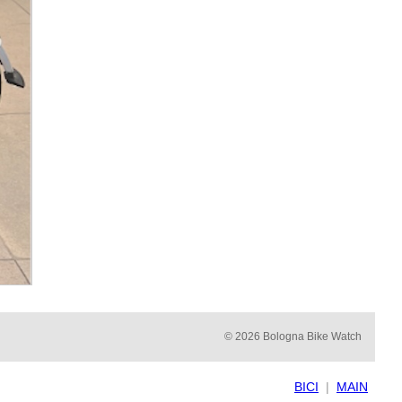
© 2026 Bologna Bike Watch
BICI
|
MAIN