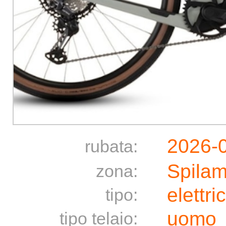
2026-
rubata:
Spila
zona:
elettri
tipo:
uomo
tipo telaio: