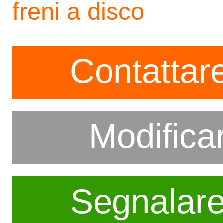
freni a disco
Contattare
Modifica
Segnalar