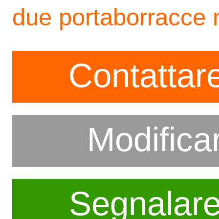
due portaborracce 
Contattare
Modifica
Segnalar