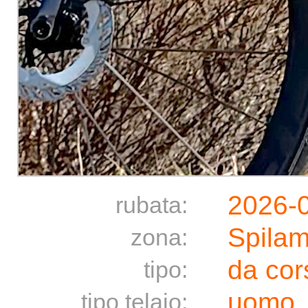
2026-
rubata:
Spila
zona:
da cor
tipo:
uomo
tipo telaio: