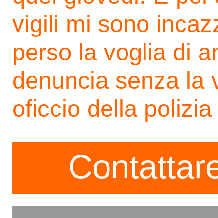
vigili mi sono inca
perso la voglia di a
denuncia senza la v
oficcio della polizia 
Contattare