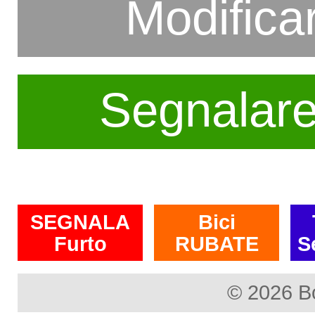
Modifica
Segnalar
SEGNALA
Bici
Furto
RUBATE
S
© 2026 B