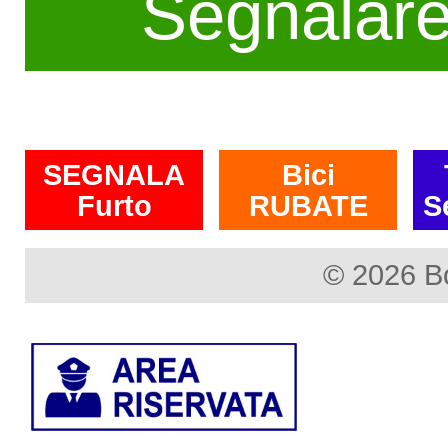
Segnalar
SEGNALA
Bici
Furto
RUBATE
S
© 2026 B