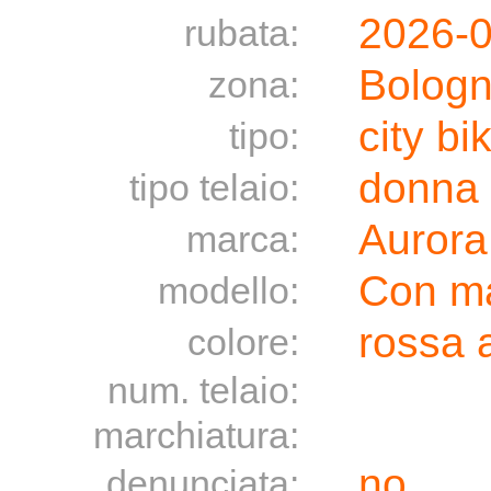
2026-
rubata:
Bolog
zona:
city bi
tipo:
donna
tipo telaio:
Aurora
marca:
Con m
modello:
rossa a
colore:
num. telaio:
marchiatura:
no
denunciata: