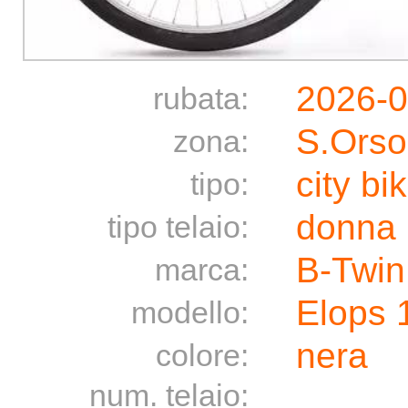
2026-0
rubata:
S.Orso
zona:
city bi
tipo:
donna
tipo telaio:
B-Twin
marca:
Elops 
modello:
nera
colore:
num. telaio: