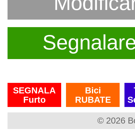
Modifica
Segnalar
SEGNALA
Bici
Furto
RUBATE
S
© 2026 B