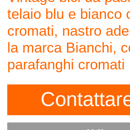
telaio blu e bianco 
cromati, nastro ades
la marca Bianchi, 
parafanghi cromati
Contattare