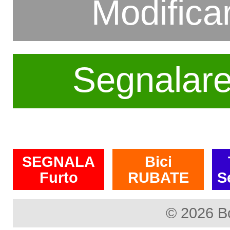
Modifica
Segnalar
SEGNALA
Bici
Furto
RUBATE
S
© 2026 B