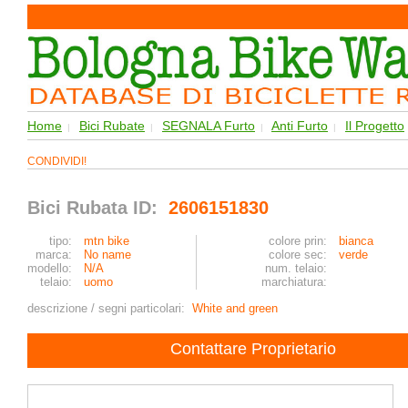
Home
Bici Rubate
SEGNALA Furto
Anti Furto
Il Progetto
|
|
|
|
CONDIVIDI!
Bici Rubata ID:
2606151830
tipo:
mtn bike
colore prin:
bianca
marca:
No name
colore sec:
verde
modello:
N/A
num. telaio:
telaio:
uomo
marchiatura:
descrizione / segni particolari:
White and green
Contattare Proprietario