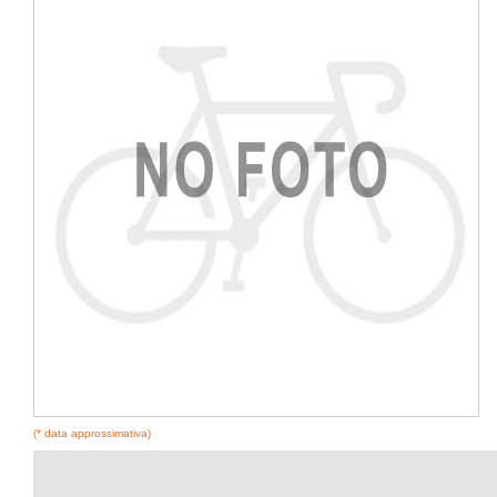
(* data approssimativa)