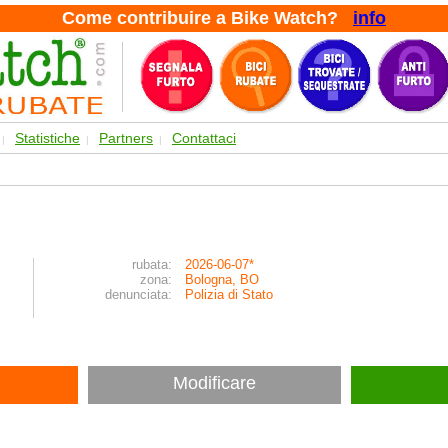
Come contribuire a Bike Watch?
info
Statistiche
Partners
Contattaci
|
|
|
rubata:
2026-06-07*
zona:
Bologna, BO
denunciata:
Polizia di Stato
Modificare