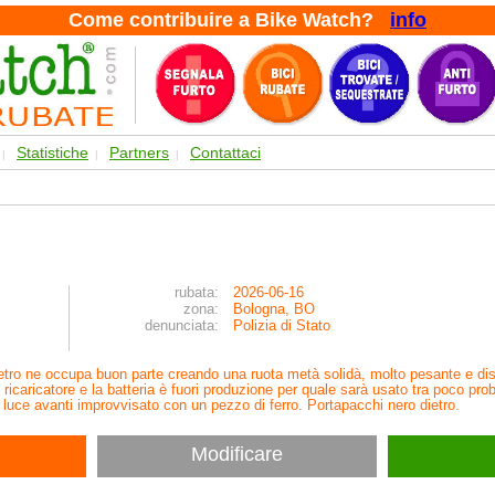
Come contribuire a Bike Watch?
info
Statistiche
Partners
Contattaci
|
|
|
rubata:
2026-06-16
zona:
Bologna, BO
denunciata:
Polizia di Stato
ietro ne occupa buon parte creando una ruota metà solidà, molto pesante e di
ricaricatore e la batteria è fuori produzione per quale sarà usato tra poco prob
 luce avanti improvvisato con un pezzo di ferro. Portapacchi nero dietro.
Modificare