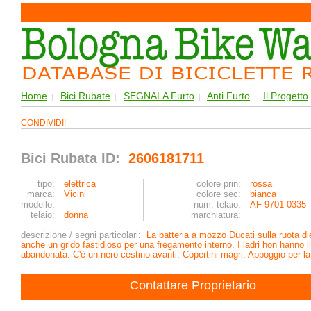
Home
Bici Rubate
SEGNALA Furto
Anti Furto
Il Progetto
|
|
|
|
CONDIVIDI!
Bici Rubata ID:
2606181711
tipo:
elettrica
colore prin:
rossa
marca:
Vicini
colore sec:
bianca
modello:
num. telaio:
AF 9701 0335
telaio:
donna
marchiatura:
descrizione / segni particolari:
La batteria a mozzo Ducati sulla ruota d
anche un grido fastidioso per una fregamento interno. I ladri hon hanno il 
abandonata. C'è un nero cestino avanti. Copertini magri. Appoggio per la
Contattare Proprietario