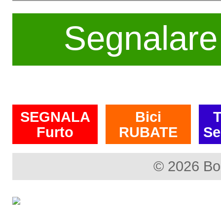
Segnalare
SEGNALA
Bici
T
Furto
RUBATE
Se
© 2026 Bo