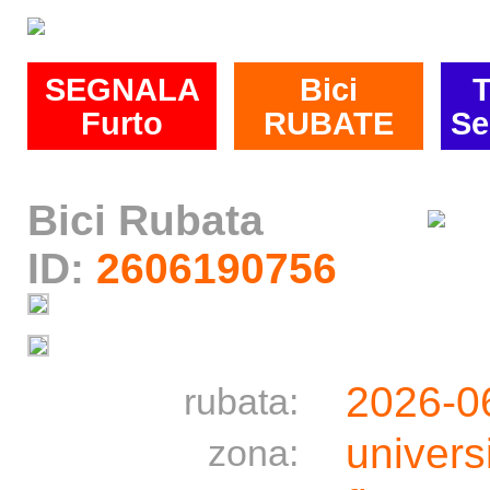
SEGNALA
Bici
T
Furto
RUBATE
Se
Bici Rubata
ID:
2606190756
2026-0
rubata:
univers
zona: