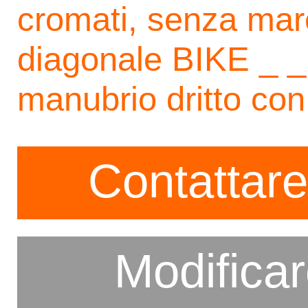
cromati, senza marc
diagonale BIKE _ _ 
manubrio dritto co
Contattare
Modifica