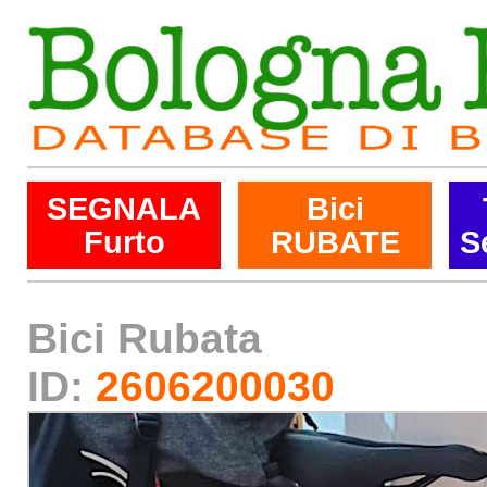
SEGNALA
Bici
Furto
RUBATE
S
Bici Rubata
ID:
2606200030