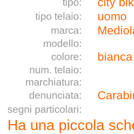
city bi
tipo:
uomo
tipo telaio:
Medio
marca:
modello:
bianca
colore:
num. telaio:
marchiatura:
Carabin
denunciata:
segni particolari:
Ha una piccola sche