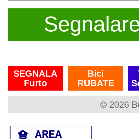
Segnalar
SEGNALA
Bici
Furto
RUBATE
S
© 2026 B