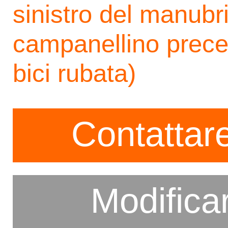
sinistro del manubr
campanellino prece
bici rubata)
Contattare
Modifica