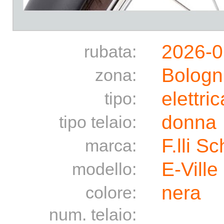
2026-0
rubata:
Bologn
zona:
elettric
tipo:
donna
tipo telaio:
F.lli S
marca:
E-Ville
modello:
nera
colore:
num. telaio: