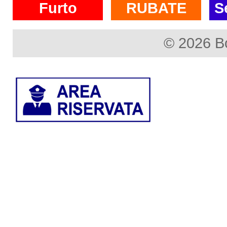
Furto
RUBATE
S
© 2026 B