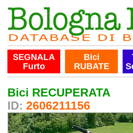
SEGNALA
Bici
Furto
RUBATE
S
Bici RECUPERATA
ID:
2606211156