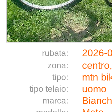
2026-
rubata:
centro
zona:
mtn bi
tipo:
uomo
tipo telaio:
Bianch
marca: