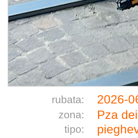
2026-0
rubata:
Pza dei
zona:
pieghe
tipo: