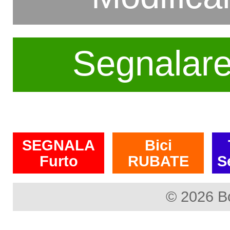
Segnalar
SEGNALA
Bici
Furto
RUBATE
S
© 2026 B