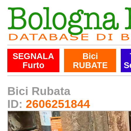
SEGNALA
Bici
Furto
RUBATE
S
Bici Rubata
ID:
2606251844