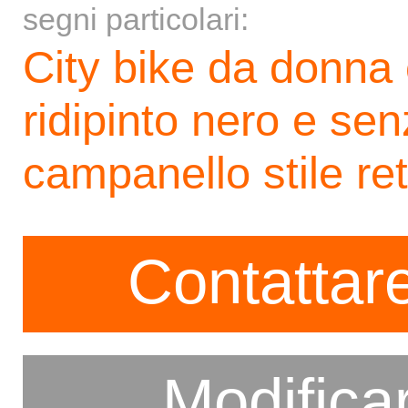
segni particolari:
City bike da donna 
ridipinto nero e sen
campanello stile re
Contattare
Modifica