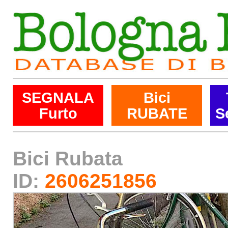
SEGNALA
Bici
Furto
RUBATE
S
Bici Rubata
ID:
2606251856